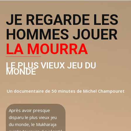
JE REGARDE LES
HOMMES JOUER
LA MOURRA
LE PLUS VIEUX JEU DU
MONDE
Un documentaire de 50 minutes de Michel Champouret
Après avoir presque
disparu le plus vieux jeu
du monde, le Mukharaja